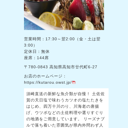
営業時間：17:30～翌2:00（金・土は翌
3:00）
定休日：無休
座席：144席
〒780-0843 高知県高知市廿代町6-27
お店のホームページ：
https://kutarou.owst.jp/
須崎直送の新鮮な魚介類が自慢！ 土佐佐
賀の天日塩で味わうカツオの塩たたきを
はじめ、四万十川のり、川海老の唐揚
げ、ウツボなどの土佐料理や選りすぐり
の地酒をご用意しています。 リーズナブ
ルで落ち着いた雰囲気が県内外問わず人