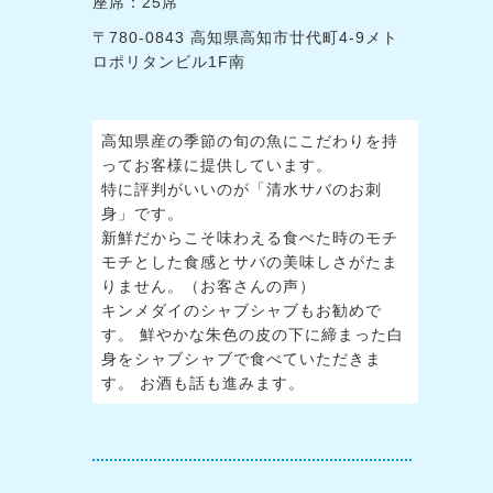
座席：25席
〒780-0843 高知県高知市廿代町4-9メト
ロポリタンビル1F南
高知県産の季節の旬の魚にこだわりを持
ってお客様に提供しています。
特に評判がいいのが「清水サバのお刺
身」です。
新鮮だからこそ味わえる食べた時のモチ
モチとした食感とサバの美味しさがたま
りません。（お客さんの声）
キンメダイのシャブシャブもお勧めで
す。 鮮やかな朱色の皮の下に締まった白
身をシャブシャブで食べていただきま
す。 お酒も話も進みます。