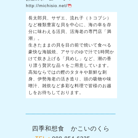
http://michisio.net/
長太郎貝、サザエ、流れ子（トコブシ）
など種類豊富な貝を中心に、海の幸を存
分に味わえる活貝、活海老の専門店「満
潮」。
生きたままの貝を目の前で焼いて食べる
豪快な海賊焼、アサリのゆで汁で1時間か
けて炊き上げる「貝めし」など、潮の香
り漂う贅沢な品々をご用意しています。
高知ならではの鰹のタタキや新鮮な刺
身、伊勢海老の活き造り、頭の吸物や味
噌汁、雑炊など多彩な料理で皆様のお越
しをお待ちしております。
四季和想食 かこいのくら