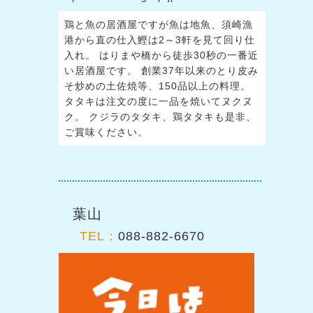
鶏と魚の居酒屋ですが魚は地魚、須崎漁
港から直の仕入鰹は2～3軒を見て回り仕
入れ。 はりまや橋から徒歩30秒の一番近
い居酒屋です。 創業37年以来のとり皮み
そ炒めの土佐焼等、150品以上の料理。
タタキは注文の度に一品を焼いてヌクヌ
ク。 クジラのタタキ、鶏タタキも是非、
ご賞味ください。
葉山
TEL：
088-882-6670