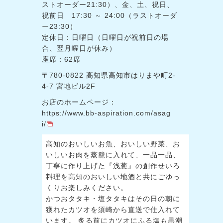
ストオーダー21:30）、金、土、祝日、
祝前日 17:30 ～ 24:00（ラストオーダ
ー23:30）
定休日：日曜日（日曜日が祝前日の場
合、翌月曜日が休み）
座席：62席
〒780-0822 高知県高知市はりまや町2-
4-7 宮地ビル2F
お店のホームページ：
https://www.bb-aspiration.com/asag
i/
高知のおいしいお魚、おいしい野菜、お
いしいお肉を蒸籠に入れて、一品一品、
丁寧に作り上げた『浅葱』の創作せいろ
料理を高知のおいしい地酒と共にごゆっ
くりお楽しみください。
かつおタタキ・塩タタキはその日の朝に
獲れたカツオを須崎から直送で仕入れて
います。 炙る前にカツオにふる塩も黒潮