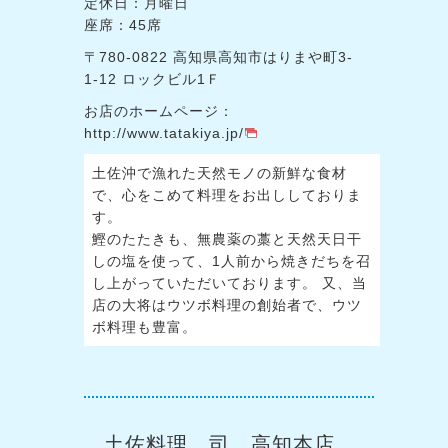
定休日：月曜日
座席：45席
〒780-0822 高知県高知市はりまや町3-
1-12 ロックビル1Ｆ
お店のホームページ：
http://www.tatakiya.jp/
土佐沖で漁れた天然モノの新鮮な食材
で、心をこめて料理をお出ししておりま
す。
鰹のたたきも、無農薬の藁と天然天日干
しの塩を使って、1人前から焼きだちを召
し上がっていただいております。 又、当
店の大将はウツボ料理の創始者で、ウツ
ボ料理も豊富。
土佐料理 司 高知本店